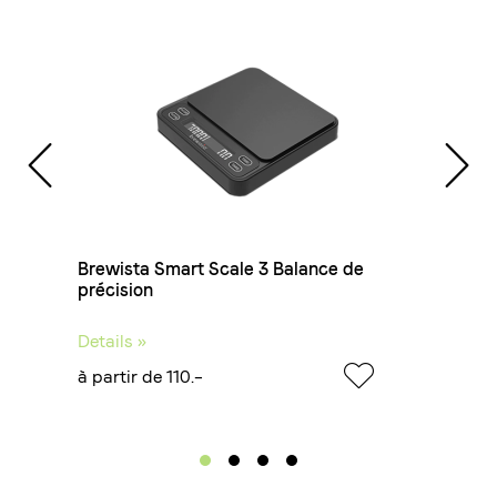
Volume:
3 à 4 tasses
Matériau:
Inox
tre
Brewista Smart Scale 3 Balance de
Ha
précision
Details »
De
à partir de 110.–
à 