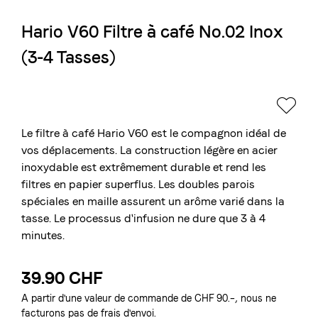
Hario V60 Filtre à café No.02 Inox
La torréfaction bernoise
(3-4 Tasses)
Blasercafé
© 2026 Blasercafé AG
DE
EN
Rösterei Kaffee und Bar
Blaser Trading
Le filtre à café Hario V60 est le compagnon idéal de
vos déplacements. La construction légère en acier
inoxydable est extrêmement durable et rend les
filtres en papier superflus. Les doubles parois
spéciales en maille assurent un arôme varié dans la
tasse. Le processus d'infusion ne dure que 3 à 4
minutes.
39.90 CHF
A partir d'une valeur de commande de CHF 90.–, nous ne
facturons pas de frais d'envoi.