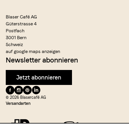
Blaser Café AG
Güterstrasse 4
Postfach
3001 Bern
Schweiz
auf google maps anzeigen
Newsletter abonnieren
Jetzt abonnieren
Folge
uns
© 2026 Blasercafé AG
Versandarten
auf