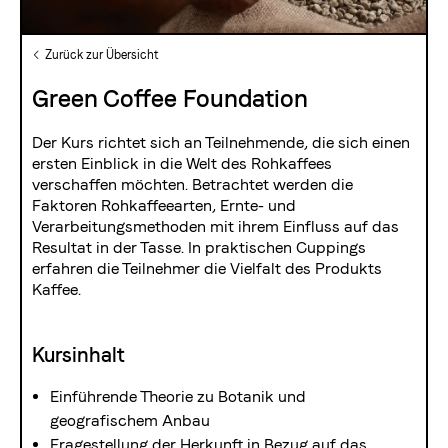
Die Berner Rösterei
Zurück zur Übersicht
Blasercafé
Green Coffee Foundation
© 2026 Blasercafé AG
EN
FR
Rösterei Kaffee und Bar
Der Kurs richtet sich an Teilnehmende, die sich einen
Blaser Trading
ersten Einblick in die Welt des Rohkaffees
verschaffen möchten. Betrachtet werden die
Faktoren Rohkaffeearten, Ernte- und
Verarbeitungsmethoden mit ihrem Einfluss auf das
Resultat in der Tasse. In praktischen Cuppings
erfahren die Teilnehmer die Vielfalt des Produkts
Kaffee.
Kursinhalt
Einführende Theorie zu Botanik und
geografischem Anbau
Fragestellung der Herkunft in Bezug auf das