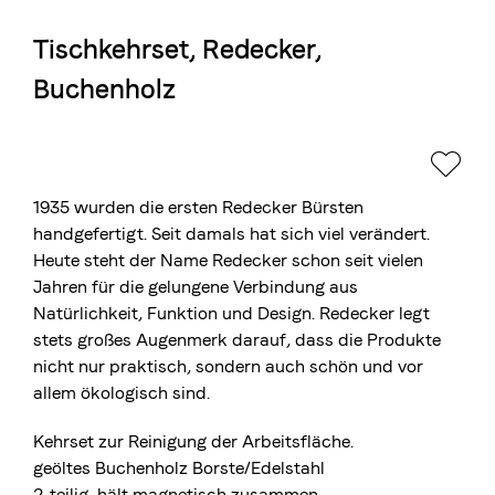
Tischkehrset, Redecker,
Die Berner Rösterei
Buchenholz
Blasercafé
© 2026 Blasercafé AG
EN
FR
Rösterei Kaffee und Bar
Blaser Trading
1935 wurden die ersten Redecker Bürsten
handgefertigt. Seit damals hat sich viel verändert.
Heute steht der Name Redecker schon seit vielen
Jahren für die gelungene Verbindung aus
Natürlichkeit, Funktion und Design. Redecker legt
stets großes Augenmerk darauf, dass die Produkte
nicht nur praktisch, sondern auch schön und vor
allem ökologisch sind.
Kehrset zur Reinigung der Arbeitsfläche.
geöltes Buchenholz Borste/Edelstahl
2-teilig, hält magnetisch zusammen