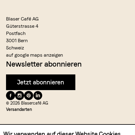
Blaser Café AG
Güterstrasse 4
Postfach
3001 Bern
Schweiz
auf google maps anzeigen
Newsletter abonnieren
Jetzt abonnieren
Folge
uns
© 2026 Blasercafé AG
Versandarten
auf
Wir verwenden auf dieser Website Cookies,