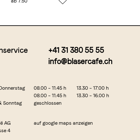
ab 7.50
nservice
+41 31 380 55 55
info@blasercafe.ch
Donnerstag
08.00 – 11.45 h
13.30 – 17.00 h
08.00 – 11.45 h
13.30 – 16.00 h
& Sonntag
geschlossen
fé AG
auf google maps anzeigen
sse 4