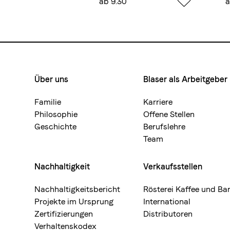
ab 9.30
a
Über uns
Blaser als Arbeitgeber
Footermenue-
neu
Familie
Karriere
Philosophie
Offene Stellen
Geschichte
Berufslehre
Team
Nachhaltigkeit
Verkaufsstellen
Nachhaltigkeitsbericht
Rösterei Kaffee und Ba
Projekte im Ursprung
International
Zertifizierungen
Distributoren
Verhaltenskodex