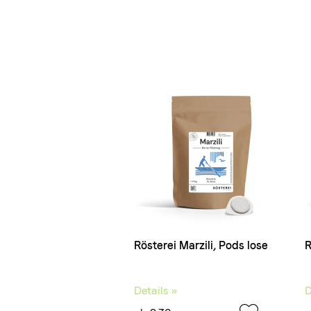
Rösterei Marzili, Pods lose
R
Details »
D