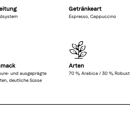
eitung
Getränkeart
odsystem
Espresso, Cappuccino
hmack
Arten
äure- und ausgeprägte
70 % Arabica / 30 % Robust
oten, deutliche Süsse