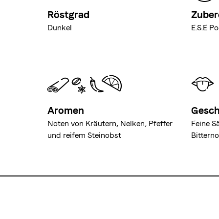
Röstgrad
Zuber
Dunkel
E.S.E P
Aromen
Gesc
Noten von Kräutern, Nelken, Pfeffer
Feine S
und reifem Steinobst
Bittern