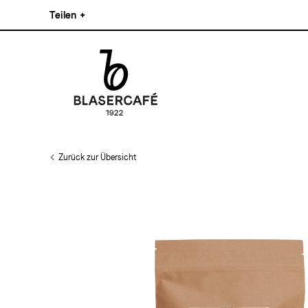
Direkt
Teilen
+
zum
Inhalt
Facebook
Pinterest
Instagram
Main
Linkedin
navigation
Zurück zur Übersicht