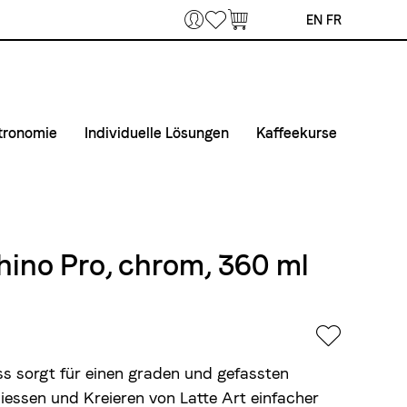
Bookmarks
EN
FR
tronomie
Individuelle Lösungen
Kaffeekurse
 Home Office
fee & Maschinen
Private Label
Kurse
unternehmen
taktiere uns
Airline Catering
Kurslokal
fertouren Gastronomie
Anmelde- und Teilnahmebedingungen
hino Pro, chrom, 360 ml
tmaterial
ss sorgt für einen graden und gefassten
Giessen und Kreieren von Latte Art einfacher