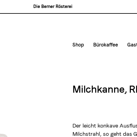
Die Berner Rösterei
Blasercafé
Rösterei Kaffee und Bar
Blaser Trading
Shop
Bürokaffee
Gas
Kleinunternehmen &
Kaf
Mittlere- und Gross
Kon
Lie
Milchkanne, R
Mie
Der leicht konkave Ausflu
Milchstrahl, so geht das 