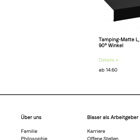
Tamping-Matte L, 
90° Winkel
Details »
ab 14.60
Über uns
Blaser als Arbeitgeber
Footermenue-
neu
Familie
Karriere
Philosophie
Offene Stellen