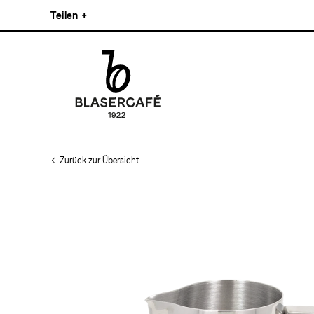
Direkt
Teilen
+
zum
Inhalt
Facebook
Pinterest
Instagram
Main
Linkedin
navigation
Zurück zur Übersicht