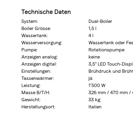
Technische Daten
System:
Dual-Boiler
Boiler Grösse:
1,5 l
Wassertank:
4 l
Wasserversorgung:
Wassertank oder Fe
Pumpe:
Rotationspumpe
Anzeigen analog:
keine
Anzeigen digital:
3,5" LED Touch-Disp
Einstellungen:
Brühdruck und Brüh
Tassenwärmer:
ja
Leistung:
1‘500 W
Masse B/T/H:
326 mm / 470 mm /
Gewicht:
33 kg
Herstellungsort:
Italien