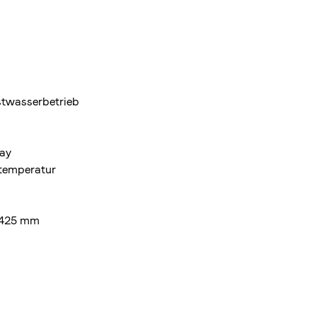
stwasserbetrieb
lay
temperatur
 425 mm