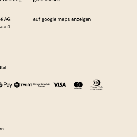
fé AG
auf google maps anzeigen
sse 4
tel
en