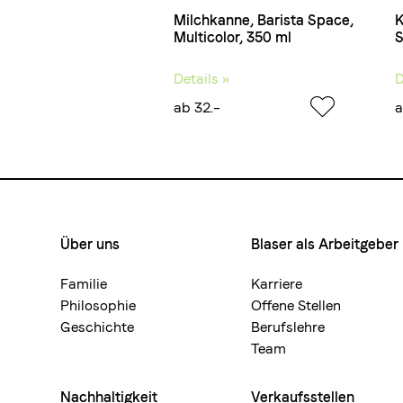
Milchkanne, Barista Space,
K
Multicolor, 350 ml
S
Details »
D
ab 32.–
a
Über uns
Blaser als Arbeitgeber
Footermenue-
neu
Familie
Karriere
Philosophie
Offene Stellen
Geschichte
Berufslehre
Team
Nachhaltigkeit
Verkaufsstellen