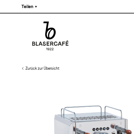
Direkt
Teilen
+
zum
Inhalt
Facebook
Pinterest
Instagram
Main
Linkedin
navigation
Zurück zur Übersicht