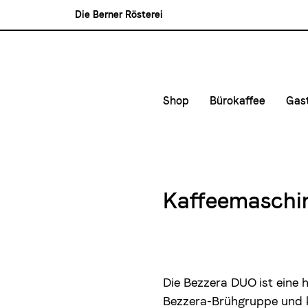
Die Berner Rösterei
Blasercafé
Rösterei Kaffee und Bar
Blaser Trading
Shop
Bürokaffee
Gas
Kleinunternehmen &
Kaf
Mittlere- und Gross
Kon
Lie
Kaffeemaschin
Mie
Die Bezzera DUO ist eine
Bezzera-Brühgruppe und ko