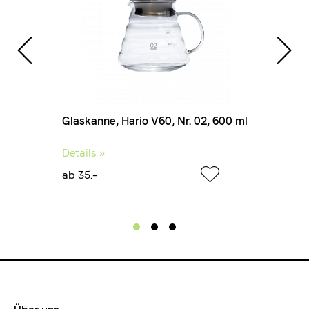
60
Glaskanne, Hario V60, Nr. 02, 600 ml
Ae
Details »
Det
ab 35.–
ab