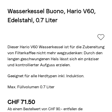
Wasserkessel Buono, Hario V60,
Die Berner Rösterei
Edelstahl, 0.7 Liter
Blasercafé
© 2026 Blasercafé AG
EN
FR
Rösterei Kaffee und Bar
Blaser Trading
Dieser Hario V60 Wasserkessel ist für die Zubereitung
von Filterkaffee nicht mehr wegzudenken: Durch den
langen geschwungenen Hals lässt sich ein präziser
und kontrollierter Aufguss erzielen.
Geeignet für alle Herdtypen inkl. Induktion.
Max. Füllvolumen 0.7 Liter
CHF 71.50
Ab einem Bestellwert von CHF 90.– entfallen die