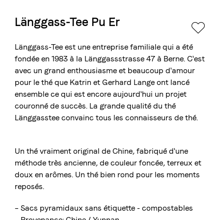
Länggass-Tee Pu Er
La torréfaction bernoise
Blasercafé
© 2026 Blasercafé AG
DE
EN
Länggass-Tee est une entreprise familiale qui a été
Rösterei Kaffee und Bar
fondée en 1983 à la Länggassstrasse 47 à Berne. C'est
avec un grand enthousiasme et beaucoup d'amour
Blaser Trading
pour le thé que Katrin et Gerhard Lange ont lancé
ensemble ce qui est encore aujourd'hui un projet
couronné de succès. La grande qualité du thé
Länggasstee convainc tous les connaisseurs de thé.
Un thé vraiment original de Chine, fabriqué d'une
méthode très ancienne, de couleur foncée, terreux et
doux en arômes. Un thé bien rond pour les moments
reposés.
– Sacs pyramidaux sans étiquette - compostables
– Provenance: Chine / Yunnan