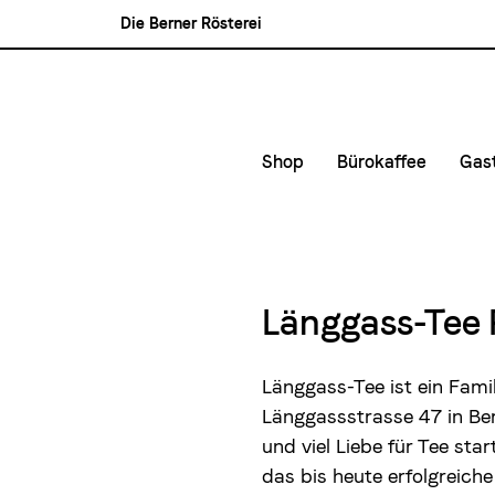
Die Berner Rösterei
Blasercafé
Rösterei Kaffee und Bar
Blaser Trading
Shop
Bürokaffee
Gas
Kleinunternehmen &
Kaf
Mittlere- und Gross
Kon
Lie
Länggass-Tee 
Mie
Länggass-Tee ist ein Fam
Länggassstrasse 47 in Be
und viel Liebe für Tee st
das bis heute erfolgreiche