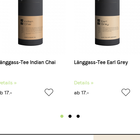
änggass-Tee Indian Chai
Länggass-Tee Earl Grey
etails »
Details »
b 17.–
ab 17.–