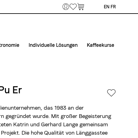
Bookmarks
EN
FR
tronomie
Individuelle Lösungen
Kaffeekurse
 Home Office
fee & Maschinen
Private Label
Kurse
unternehmen
taktiere uns
Airline Catering
Kurslokal
fertouren Gastronomie
Anmelde- und Teilnahmebedingungen
Pu Er
tmaterial
ilienunternehmen, das 1983 an der
rn gegründet wurde. Mit großer Begeisterung
arteten Katrin und Gerhard Lange gemeinsam
 Projekt. Die hohe Qualität von Länggasstee