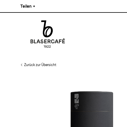
Direkt
Teilen
+
zum
Inhalt
Facebook
Pinterest
Instagram
Main
Linkedin
navigation
Zurück zur Übersicht