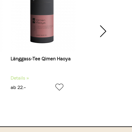
Länggass-Tee Qimen Haoya
Länggass-Tee Vervein
Details »
Details »
ab 22.–
ab 17.–