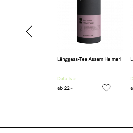
ss-Tee Ginger Lemon
Länggass-Tee Assam Halmari
L
 »
Details »
D
ab 22.–
a