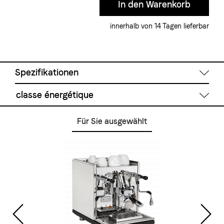
innerhalb von 14 Tagen lieferbar
Spezifikationen
classe énergétique
Technische Daten
Für Sie ausgewählt
System:
Einkreismaschine
Boiler Grösse:
0.75 l
Wassertank:
2.8 l
Wasserversorgung:
Wassertank
Pumpe:
Vibrationspumpe
Anzeigen analog:
Pumpenduck
Anzeige digital:
Kesseltemperatur /Durchlauf
Einstellungen:
Kesseltemperatur