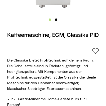
Die Berner Rösterei
Blasercafé
© 2026 Blasercafé AG
EN
FR
Rösterei Kaffee und Bar
Kaffeemaschine, ECM, Classika PID
Blaser Trading
Die Classika bietet Profitechnik auf kleinem Raum.
Die Gehäuseteile sind in Edelstahl gefertigt und
hochglanzpoliert. Mit Komponenten aus der
Profitechnik ausgestattet, ist die Classika die ideale
Maschine für den Liebhaber hochwertiger,
klassischer Siebträger-Espressomaschinen.
⬩ inkl. Gratisteilnahme
Home-Barista Kurs
für 1
Person!