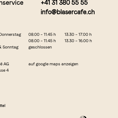
nservice
+41 31 380 55 55
info@blasercafe.ch
Donnerstag
08.00 – 11.45 h
13.30 – 17.00 h
08.00 – 11.45 h
13.30 – 16.00 h
& Sonntag
geschlossen
fé AG
auf google maps anzeigen
sse 4
tel