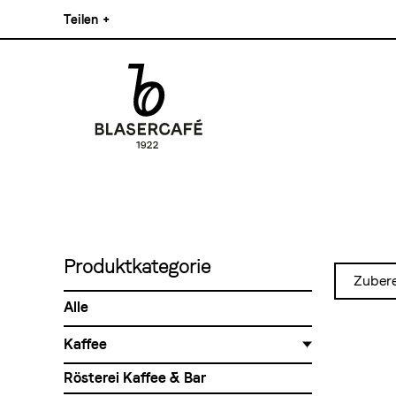
Direkt
Teilen
+
zum
Inhalt
Facebook
Pinterest
Instagram
Main
Linkedin
navigation
Produktkategorie
Zuber
Alle
Kaffee
Bohnenkaffee
Rösterei Kaffee & Bar