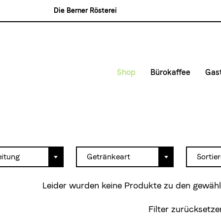
Die Berner Rösterei
Blasercafé
Rösterei Kaffee und Bar
Blaser Trading
Shop
Bürokaffee
Gas
Kleinunternehmen &
Kaf
Mittlere- und Gross
Kon
Lie
Mie
eitung
Getränkeart
Sortie
Leider wurden keine Produkte zu den gewähl
Filter zurücksetze