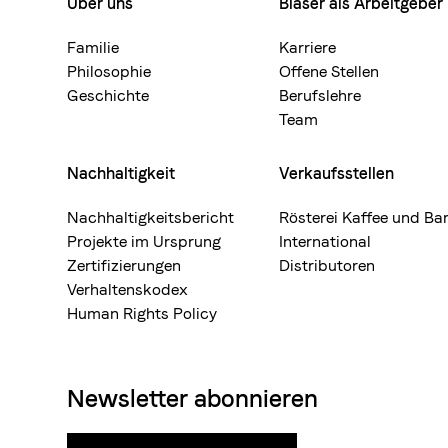
Über uns
Blaser als Arbeitgeber
Footermenue-
neu
Familie
Karriere
Philosophie
Offene Stellen
Geschichte
Berufslehre
Team
Nachhaltigkeit
Verkaufsstellen
Nachhaltigkeitsbericht
Rösterei Kaffee und Ba
Projekte im Ursprung
International
Zertifizierungen
Distributoren
Verhaltenskodex
Human Rights Policy
Newsletter abonnieren